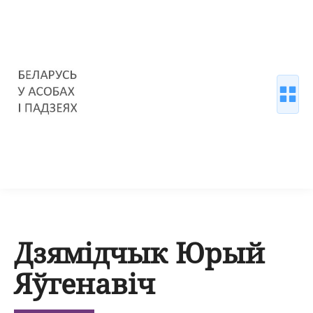
Дзямідчык Юрый
Яўгенавіч