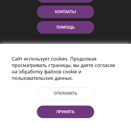
КОНТАКТЫ
ПОМОЩЬ
Сайт использует cookies. Продолжая
просматривать страницы, вы даете согласие
на обработку файлов cookie и
пользовательских данных.
Пр-т Независимости 116
г. Минск, Республика Беларусь, 220114
ОТКЛОНИТЬ
Тел.: (+375 17) 368 37 37, Факс: (+375 17)
368 97 06
Эл. почта: inbox@nlb.by
ПРИНЯТЬ