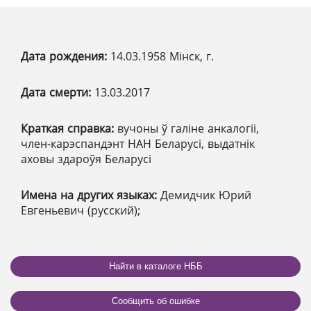
Дата рождения:
14.03.1958 Мінск, г.
Дата смерти:
13.03.2017
Краткая справка:
вучоны ў галіне анкалогіі,
член-карэспандэнт НАН Беларусі, выдатнік
аховы здароўя Беларусі
Имена на других языках:
Демидчик Юрий
Евгеньевич (русский);
Найти в каталоге НББ
Сообщить об ошибке