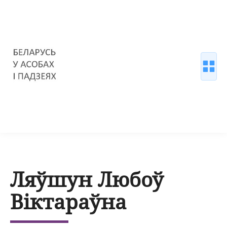
Ляўшун Любоў
Віктараўна