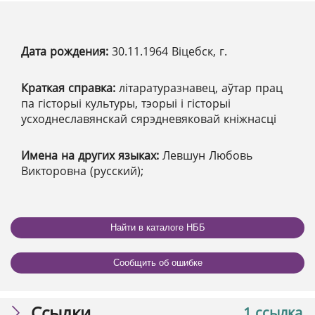
Дата рождения:
30.11.1964 Віцебск, г.
Краткая справка:
літаратуразнавец, аўтар прац
па гісторыі культуры, тэорыі і гісторыі
усходнеславянскай сярэдневяковай кніжнасці
Имена на других языках:
Левшун Любовь
Викторовна (русский);
Найти в каталоге НББ
Сообщить об ошибке
Ссылки
1 ссылка