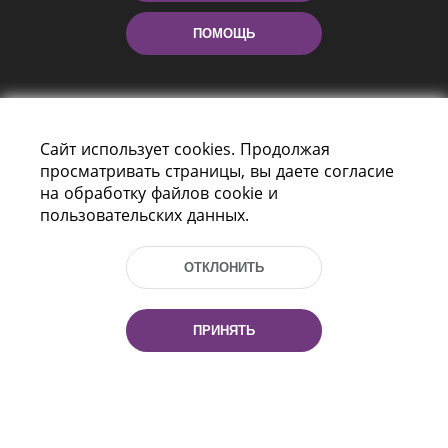
ПОМОЩЬ
Сайт использует cookies. Продолжая
просматривать страницы, вы даете согласие
на обработку файлов cookie и
пользовательских данных.
Пр-т Независимости 116
г. Минск, Республика Беларусь, 220114
Тел.: (+375 17) 368 37 37, Факс: (+375 17)
ОТКЛОНИТЬ
368 97 06
Эл. почта: inbox@nlb.by
ПРИНЯТЬ
Все права защищены
«Национальная библиотека
Беларуси» 2006 — 2026