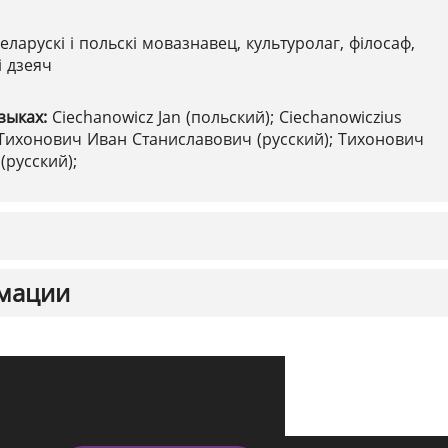
еларускі і польскі мовазнавец, культуролаг, філосаф,
і дзеяч
зыках:
Ciechanowicz Jan (польский); Ciechanowiczius
; Тихонович Иван Станиславович (русский); Тихонович
(русский);
мации