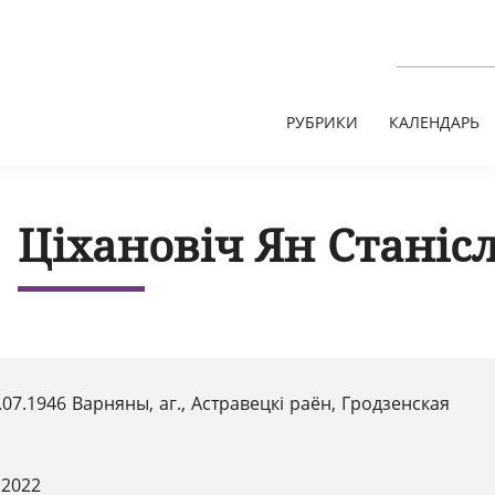
РУБРИКИ
КАЛЕНДАРЬ
Ціхановіч Ян Станіс
.07.1946 Варняны, аг., Астравецкі раён, Гродзенская
.2022