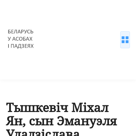
Тышкевіч Міхал
Ян, сын Эмануэля
Уладзіслава