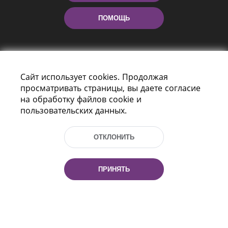
ПОМОЩЬ
Сайт использует cookies. Продолжая
просматривать страницы, вы даете согласие
на обработку файлов cookie и
пользовательских данных.
Пр-т Независимости 116
г. Минск, Республика Беларусь, 220114
Тел.: (+375 17) 368 37 37, Факс: (+375 17)
ОТКЛОНИТЬ
368 97 06
Эл. почта: inbox@nlb.by
ПРИНЯТЬ
Все права защищены
«Национальная библиотека
Беларуси» 2006 — 2026