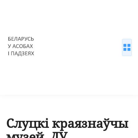
Слуцкі краязнаўчы
музей, ДУ