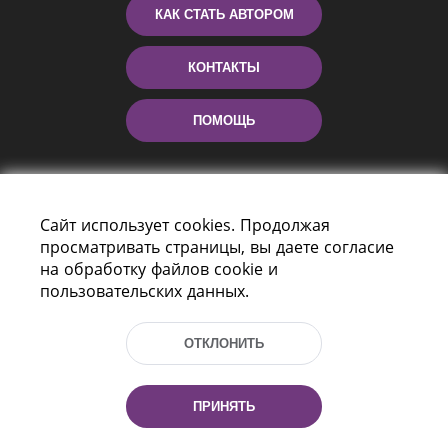
КАК СТАТЬ АВТОРОМ
КОНТАКТЫ
ПОМОЩЬ
Сайт использует cookies. Продолжая
просматривать страницы, вы даете согласие
на обработку файлов cookie и
пользовательских данных.
Пр-т Независимости 116
г. Минск, Республика Беларусь, 220114
ОТКЛОНИТЬ
Тел.: (+375 17) 368 37 37, Факс: (+375 17)
368 97 06
Эл. почта: inbox@nlb.by
ПРИНЯТЬ