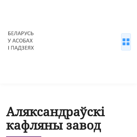
Аляксандраўскі
кафляны завод