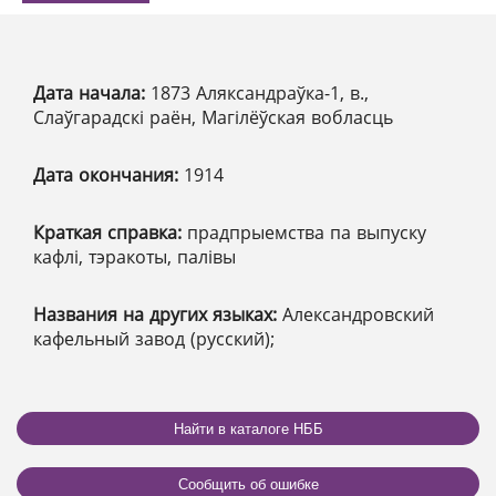
Дата начала:
1873 Аляксандраўка-1, в.,
Слаўгарадскі раён, Магілёўская вобласць
Дата окончания:
1914
Краткая справка:
прадпрыемства па выпуску
кафлі, тэракоты, палівы
Названия на других языках:
Александровский
кафельный завод (русский);
Найти в каталоге НББ
Сообщить об ошибке