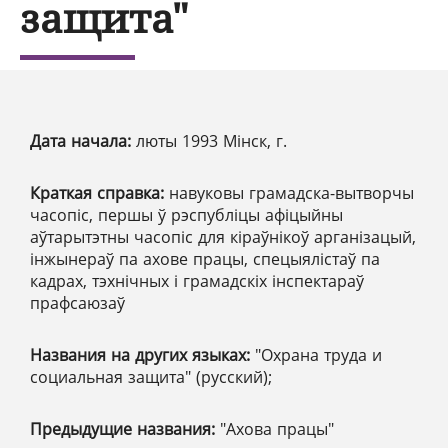
защита"
Дата начала:
люты 1993 Мінск, г.
Краткая справка:
навуковы грамадска-вытворчы
часопіс, першы ў рэспубліцы афіцыйны
аўтарытэтны часопіс для кіраўнікоў арганізацый,
інжынераў па ахове працы, спецыялістаў па
кадрах, тэхнічных і грамадскіх інспектараў
прафсаюзаў
Названия на других языках:
"Охрана труда и
социальная защита" (русский);
Предыдущие названия:
"Ахова працы"