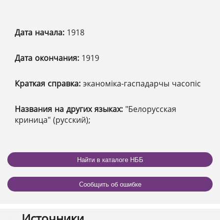
Дата начала:
1918
Дата окончания:
1919
Краткая справка:
эканоміка-гаспадарчы часопіс
Названия на других языках:
"Белорусская
криница" (русский);
Найти в каталоге НББ
Сообщить об ошибке
Источники