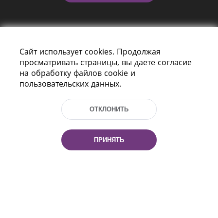
Сайт использует cookies. Продолжая
просматривать страницы, вы даете согласие
на обработку файлов cookie и
пользовательских данных.
Пр-т Независимости 116
г. Минск, Республика Беларусь, 220114
Тел.: (+375 17) 368 37 37, Факс: (+375 17)
ОТКЛОНИТЬ
368 97 06
Эл. почта: inbox@nlb.by
ПРИНЯТЬ
Все права защищены
«Национальная библиотека
Беларуси» 2006 — 2026
Разработка сайта:
mrsoft.by
Техподдержка:
pras.by