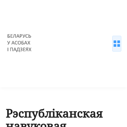
Рэспубліканская
навуковая