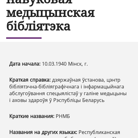
медыцынская
бібліятэка
Дата начала:
10.03.1940 Мінск, г.
Краткая справка:
дзяржаўная ўстанова, цэнтр
бібліятэчна-бібліяграфічнага і інфармацыйнага
абслугоўвання спецыялістаў у галіне медыцыны
і аховы здароўя ў Рэспубліцы Беларусь
Краткие названия:
РНМБ
Названия на других языках:
Республиканская