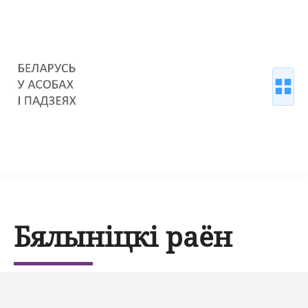
Бялыніцкі раён