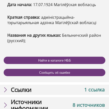
Дата начала:
17.07.1924 Магілёўская вобласць
Краткая справка:
адміністрацыйна-
тэрытарыяльная адзінка Магілёўскай вобласці
Названия на других языках:
Белыничский район
(русский);
Найти в каталоге НББ
Сообщить об ошибке
Ссылки
1 ссылка
Источники
8 источников
информации