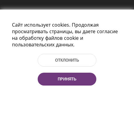
Сайт использует cookies. Продолжая
просматривать страницы, вы даете согласие
на обработку файлов cookie и
пользовательских данных.
Пр-т Независимости 116
г. Минск, Республика Беларусь, 220114
Тел.: (+375 17) 368 37 37, Факс: (+375 17)
ОТКЛОНИТЬ
368 97 06
Эл. почта: inbox@nlb.by
ПРИНЯТЬ
Все права защищены
«Национальная библиотека
Беларуси» 2006 — 2026
Разработка сайта:
mrsoft.by
Техподдержка:
pras.by