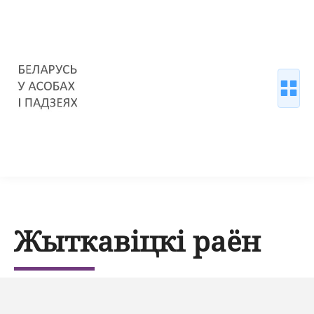
Жыткавіцкі раён