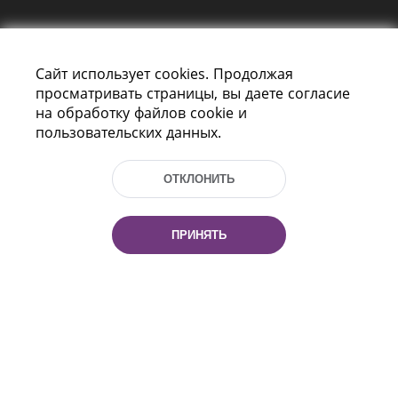
Сайт использует cookies. Продолжая
просматривать страницы, вы даете согласие
на обработку файлов cookie и
пользовательских данных.
Пр-т Независимости 116
г. Минск, Республика Беларусь, 220114
Тел.: (+375 17) 368 37 37, Факс: (+375 17)
ОТКЛОНИТЬ
368 97 06
Эл. почта: inbox@nlb.by
ПРИНЯТЬ
Все права защищены
«Национальная библиотека
Беларуси» 2006 — 2026
Разработка сайта:
mrsoft.by
Техподдержка:
pras.by