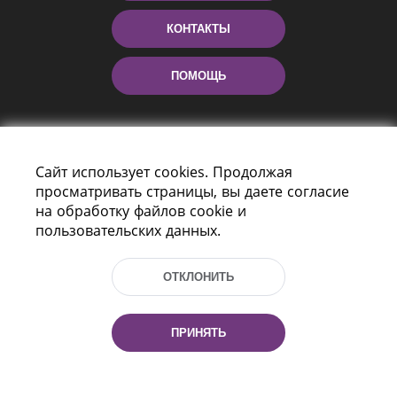
КОНТАКТЫ
ПОМОЩЬ
Сайт использует cookies. Продолжая
просматривать страницы, вы даете согласие
на обработку файлов cookie и
пользовательских данных.
Пр-т Независимости 116
г. Минск, Республика Беларусь, 220114
ОТКЛОНИТЬ
Тел.: (+375 17) 368 37 37, Факс: (+375 17)
368 97 06
Эл. почта: inbox@nlb.by
ПРИНЯТЬ