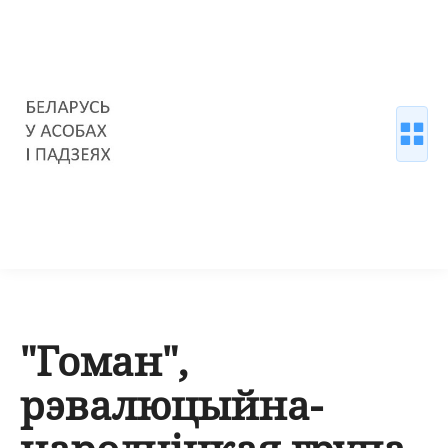
"Гоман",
рэвалюцыйна-