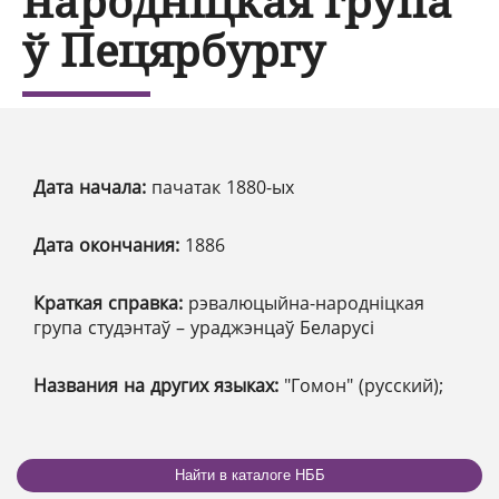
народніцкая група
ў Пецярбургу
Дата начала:
пачатак 1880-ых
Дата окончания:
1886
Краткая справка:
рэвалюцыйна-народніцкая
група студэнтаў – ураджэнцаў Беларусі
Названия на других языках:
"Гомон" (русский);
Найти в каталоге НББ