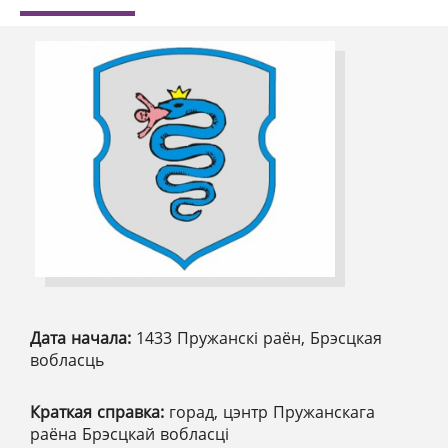
Дата начала:
1433 Пружанскі раён, Брэсцкая
вобласць
Краткая справка:
горад, цэнтр Пружанскага
раёна Брэсцкай вобласці