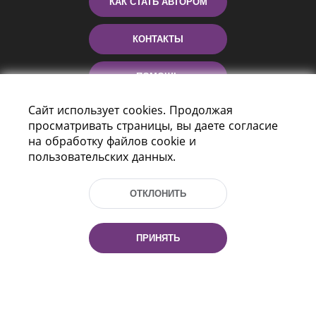
КАК СТАТЬ АВТОРОМ
КОНТАКТЫ
ПОМОЩЬ
Сайт использует cookies. Продолжая
просматривать страницы, вы даете согласие
на обработку файлов cookie и
пользовательских данных.
ОТКЛОНИТЬ
Пр-т Независимости 116
г. Минск, Республика Беларусь, 220114
ПРИНЯТЬ
Тел.: (+375 17) 368 37 37, Факс: (+375 17)
368 97 06
Эл. почта: inbox@nlb.by