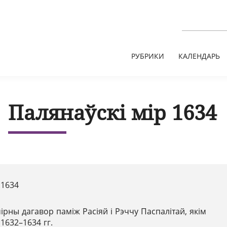
РУБРИКИ
КАЛЕНДАРЬ
Палянаўскі мір 1634
.1634
ірны дагавор паміж Расіяй і Рэччу Паспалітай, якім
1632–1634 гг.