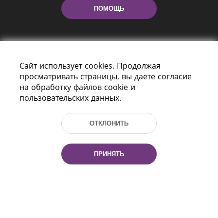
ПОМОЩЬ
Сайт использует cookies. Продолжая
просматривать страницы, вы даете согласие
на обработку файлов cookie и
пользовательских данных.
Пр-т Независимости 116
г. Минск, Республика Беларусь, 220114
Тел.: (+375 17) 368 37 37, Факс: (+375 17)
ОТКЛОНИТЬ
368 97 06
Эл. почта: inbox@nlb.by
ПРИНЯТЬ
Все права защищены
«Национальная библиотека
Беларуси» 2006 — 2026