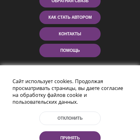
ОБРАТНАЯ СВЯЗЬ
КАК СТАТЬ АВТОРОМ
КОНТАКТЫ
ПОМОЩЬ
Сайт использует cookies. Продолжая
просматривать страницы, вы даете согласие
на обработку файлов cookie и
пользовательских данных.
Пр-т Независимости 116
г. Минск, Республика Беларусь, 220114
ОТКЛОНИТЬ
Тел.: (+375 17) 368 37 37, Факс: (+375 17)
368 97 06
Эл. почта: inbox@nlb.by
ПРИНЯТЬ