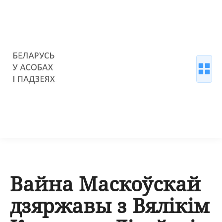
Вайна Маскоўскай
дзяржавы з Вялікім