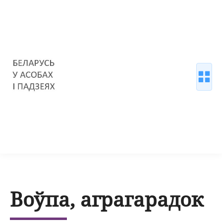
Воўпа, аграгарадок