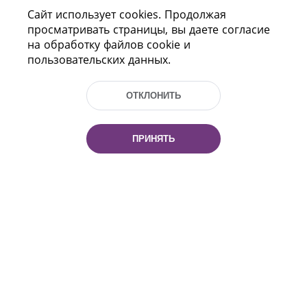
Сайт использует cookies. Продолжая
просматривать страницы, вы даете согласие
на обработку файлов cookie и
пользовательских данных.
ОТКЛОНИТЬ
Пр-т Независимости 116
г. Минск, Республика Беларусь, 220114
Тел.: (+375 17) 368 37 37, Факс: (+375 17)
ПРИНЯТЬ
368 97 06
Эл. почта: inbox@nlb.by
Все права защищены
«Национальная библиотека
Беларуси» 2006 — 2026
Разработка сайта:
mrsoft.by
Техподдержка:
pras.by