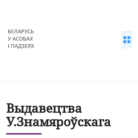
Выдавецтва
У.Знамяроўскага