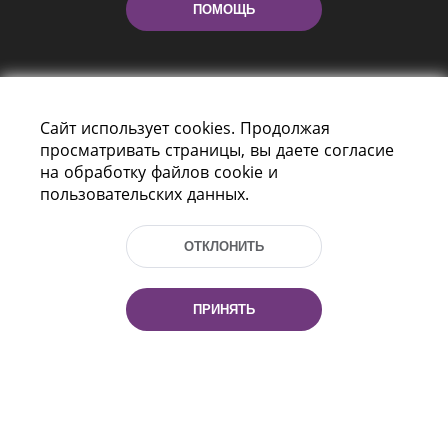
ПОМОЩЬ
Сайт использует cookies. Продолжая
просматривать страницы, вы даете согласие
на обработку файлов cookie и
пользовательских данных.
Пр-т Независимости 116
г. Минск, Республика Беларусь, 220114
Тел.: (+375 17) 368 37 37, Факс: (+375 17)
ОТКЛОНИТЬ
368 97 06
Эл. почта: inbox@nlb.by
ПРИНЯТЬ
Все права защищены
«Национальная библиотека
Беларуси» 2006 — 2026
Разработка сайта:
mrsoft.by