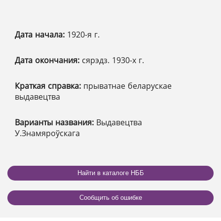
Дата начала:
1920-я г.
Дата окончания:
сярэдз. 1930-х г.
Краткая справка:
прыватнае беларускае
выдавецтва
Варианты названия:
Выдавецтва
У.Знамяроўскага
Найти в каталоге НББ
Сообщить об ошибке