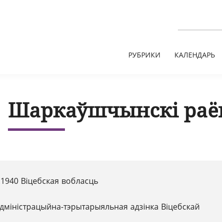
РУБРИКИ
КАЛЕНДАРЬ
Шаркаўшчынскі раё
.1940 Віцебская вобласць
дміністрацыйна-тэрытарыяльная адзінка Віцебскай