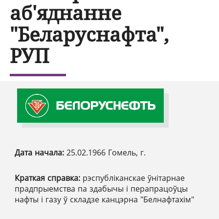
аб'яднанне
"Беларуснафта",
РУП
Дата начала:
25.02.1966 Гомель, г.
Краткая справка:
рэспубліканскае ўнітарнае
прадпрыемства па здабычы і перапрацоўцы
нафты і газу ў складзе канцэрна "Белнафтахім"