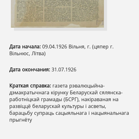
Дата начала:
09.04.1926 Вільня, г. (цяпер г.
Вільнюс, Літва)
Дата окончания:
31.07.1926
Краткая справка:
газета рэвалюцыйна-
дэмакратычнага кірунку Беларускай сялянска-
работніцкай грамады (БСРГ), накіраваная на
развіццё беларускай культуры і асветы,
барацьбу супраць сацыяльнага і нацыянальнага
прыгнёту