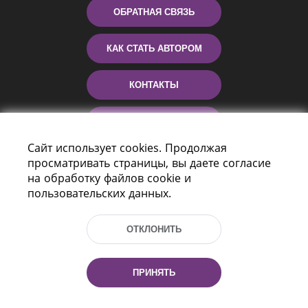
ОБРАТНАЯ СВЯЗЬ
КАК СТАТЬ АВТОРОМ
КОНТАКТЫ
ПОМОЩЬ
Сайт использует cookies. Продолжая
просматривать страницы, вы даете согласие
на обработку файлов cookie и
пользовательских данных.
ОТКЛОНИТЬ
Пр-т Независимости 116
г. Минск, Республика Беларусь, 220114
ПРИНЯТЬ
Тел.: (+375 17) 368 37 37, Факс: (+375 17)
368 97 06