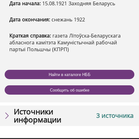
Дата начала:
15.08.1921 Заходняя Беларусь
Дата окончания:
снежань 1922
Краткая справка:
газета Літоўска-Беларускага
абласнога камітэта Камуністычнай рабочай
партыі Польшчы (КПРП)
Найти в каталоге НББ
Сообщить об ошибке
Источники
3 источника
информации