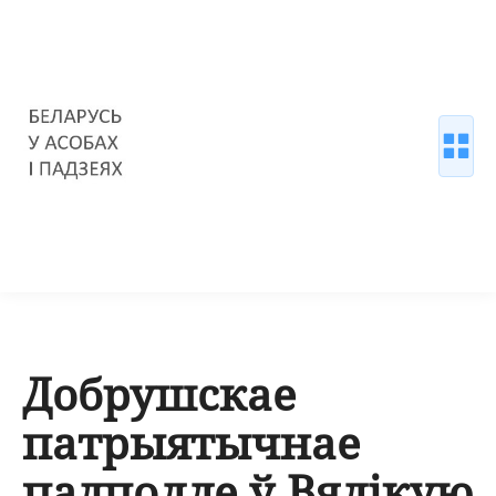
Добрушскае
патрыятычнае
падполле ў Вялікую