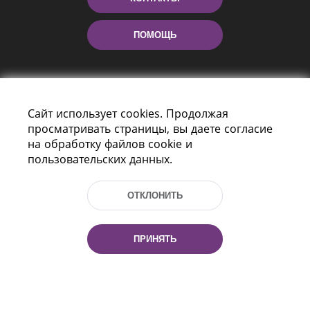
ПОМОЩЬ
Сайт использует cookies. Продолжая
просматривать страницы, вы даете согласие
на обработку файлов cookie и
пользовательских данных.
Пр-т Независимости 116
г. Минск, Республика Беларусь, 220114
ОТКЛОНИТЬ
Тел.: (+375 17) 368 37 37, Факс: (+375 17)
368 97 06
Эл. почта: inbox@nlb.by
ПРИНЯТЬ
Все права защищены
«Национальная библиотека