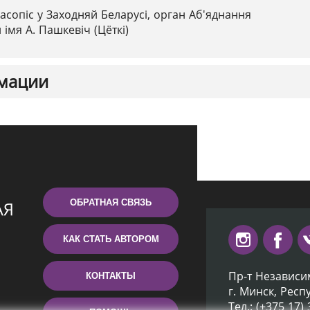
асопіс у Заходняй Беларусі, орган Аб'яднання
імя А. Пашкевіч (Цёткі)
мации
ОБРАТНАЯ СВЯЗЬ
КАК СТАТЬ АВТОРОМ
Пр-т Независи
КОНТАКТЫ
г. Минск, Респ
Тел.: (+375 17)