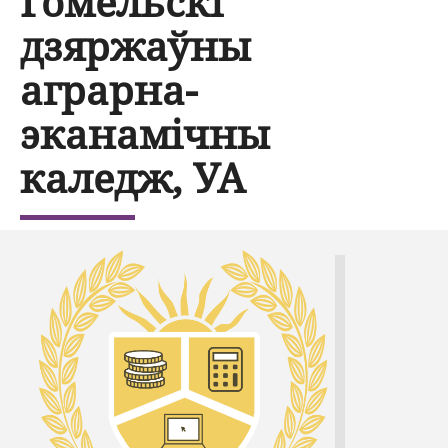
Гомельскі
дзяржаўны
аграрна-
эканамічны
каледж, УА