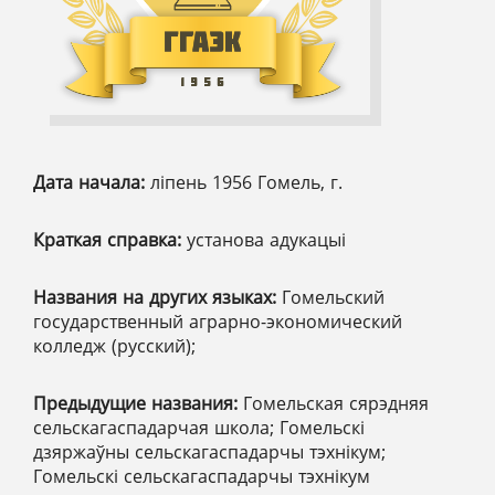
Дата начала:
ліпень 1956 Гомель, г.
Краткая справка:
установа адукацыі
Названия на других языках:
Гомельский
государственный аграрно-экономический
колледж (русский);
Предыдущие названия:
Гомельская сярэдняя
сельскагаспадарчая школа; Гомельскі
дзяржаўны сельскагаспадарчы тэхнікум;
Гомельскі сельскагаспадарчы тэхнікум