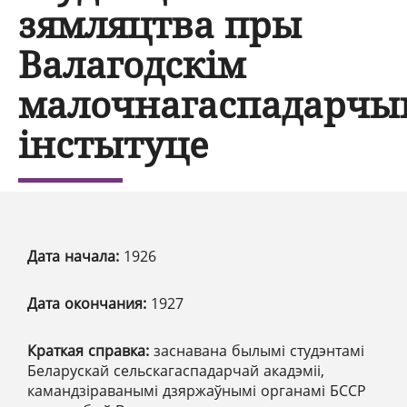
зямляцтва пры
Валагодскім
малочнагаспадарчы
інстытуце
Дата начала:
1926
Дата окончания:
1927
Краткая справка:
заснавана былымі студэнтамі
Беларускай сельскагаспадарчай акадэміі,
камандзіраванымі дзяржаўнымі органамі БССР