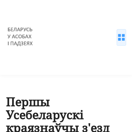
Першы
Усебеларускі
краязнаўчы з'езд