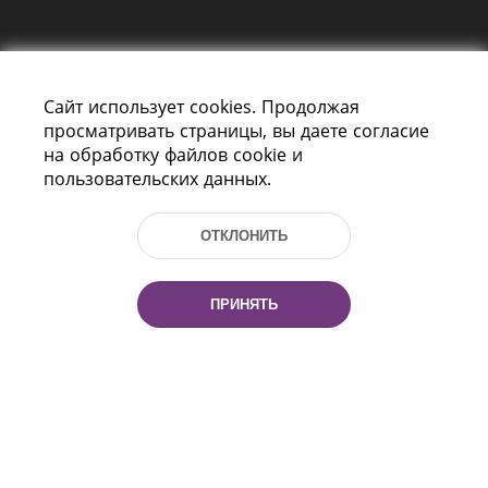
Сайт использует cookies. Продолжая
просматривать страницы, вы даете согласие
на обработку файлов cookie и
пользовательских данных.
Пр-т Независимости 116
г. Минск, Республика Беларусь, 220114
Тел.: (+375 17) 368 37 37, Факс: (+375 17)
ОТКЛОНИТЬ
368 97 06
Эл. почта: inbox@nlb.by
ПРИНЯТЬ
Все права защищены
«Национальная библиотека
Беларуси» 2006 — 2026
Разработка сайта:
mrsoft.by
Техподдержка:
pras.by