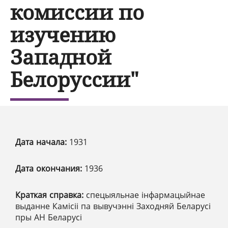
комиссии по
изучению
Западной
Белоруссии"
Дата начала:
1931
Дата окончания:
1936
Краткая справка:
спецыяльнае інфармацыйнае
выданне Камісіі па вывучэнні Заходняй Беларусі
пры АН Беларусі