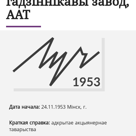
гадзіннікавы завод,
ААТ
Дата начала:
24.11.1953 Мінск, г.
Краткая справка:
адкрытае акцыянернае
таварыства