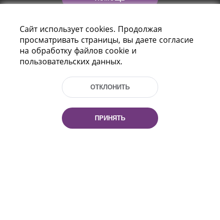
Сайт использует cookies. Продолжая
просматривать страницы, вы даете согласие
на обработку файлов cookie и
пользовательских данных.
ОТКЛОНИТЬ
Пр-т Независимости 116
г. Минск, Республика Беларусь, 220114
Тел.: (+375 17) 368 37 37, Факс: (+375 17)
ПРИНЯТЬ
368 97 06
Эл. почта: inbox@nlb.by
Все права защищены
«Национальная библиотека
Беларуси» 2006 — 2026
Разработка сайта:
mrsoft.by