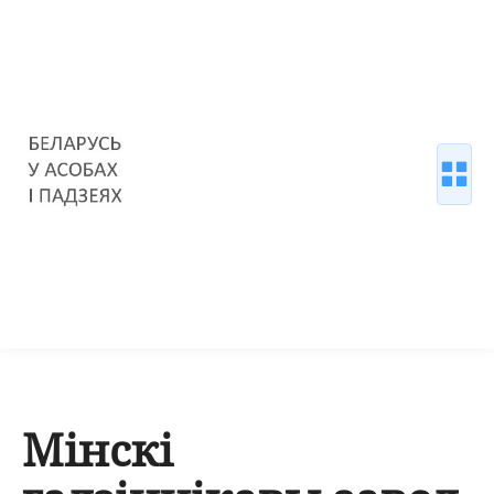
Мінскі