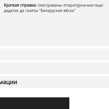
Краткая справка:
ілюстраваны літаратурна-мастацкі
дадатак да газеты "Беларуская вёска"
мации