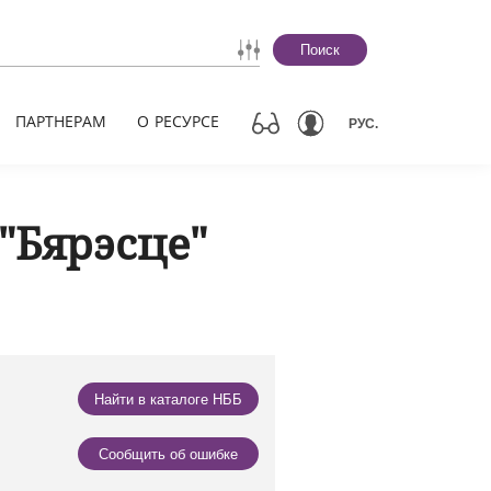
Поиск
ПАРТНЕРАМ
О РЕСУРСЕ
РУС.
"Бярэсце"
Найти в каталоге НББ
Сообщить об ошибке