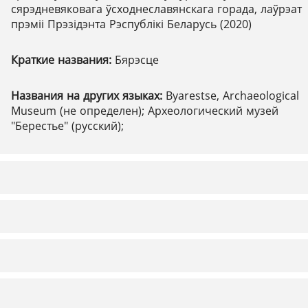
сярэдневяковага ўсходнеславянскага горада, лаўрэат
прэміі Прэзідэнта Рэспублікі Беларусь (2020)
Краткие названия:
Бярэсце
Названия на других языках:
Byarestse, Archaeological
Museum (не определен); Археологический музей
"Берестье" (русский);