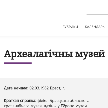
РУБРИКИ
КАЛЕНДАРЬ
Археалагічны музей 
Дата начала:
02.03.1982 Брэст, г.
Краткая справка:
філіял Брэсцкага абласнога
краязнаўчага музея, адзіны ў Еўропе музей