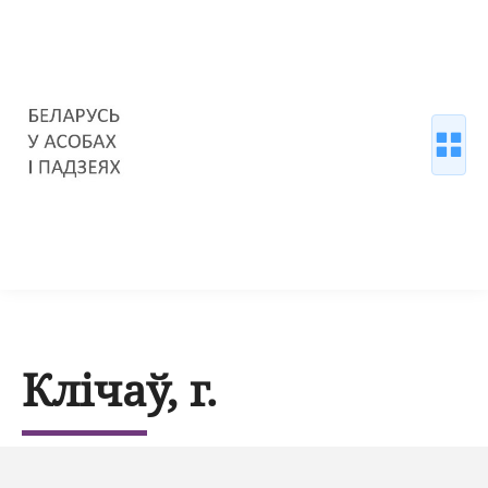
Клічаў, г.