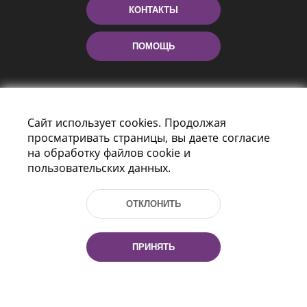
КОНТАКТЫ
ПОМОЩЬ
Сайт использует cookies. Продолжая
просматривать страницы, вы даете согласие
на обработку файлов cookie и
пользовательских данных.
Пр-т Независимости 116
г. Минск, Республика Беларусь, 220114
ОТКЛОНИТЬ
Тел.: (+375 17) 368 37 37, Факс: (+375 17)
368 97 06
Эл. почта: inbox@nlb.by
ПРИНЯТЬ
Все права защищены