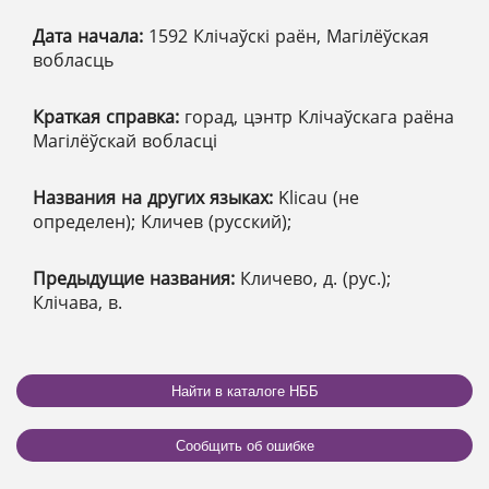
Дата начала:
1592 Клічаўскі раён, Магілёўская
вобласць
Краткая справка:
горад, цэнтр Клічаўскага раёна
Магілёўскай вобласці
Названия на других языках:
Klicau (не
определен); Кличев (русский);
Предыдущие названия:
Кличево, д. (рус.);
Клічава, в.
Найти в каталоге НББ
Сообщить об ошибке