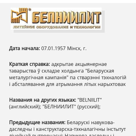
Дата начала:
07.01.1957 Мінск, г.
Краткая справка:
адкрытае акцыянернае
таварыства ў складзе холдынга "Беларуская
металургічная кампанія" па стварэнні тэхналогій
і абсталявання для атрымання літых нарыхтовак
Названия на других языках:
"BELNIILIT"
(английский); "БЕЛНИИЛИТ" (русский);
Предыдущие названия:
Беларускі навукова-
даследчы і канструктарска-тэхналагічны інстытут
ліцейнай вытворчасці; Навукова-даследчы і