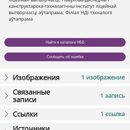
канструктарска-тэхналагічны інстытут ліцейнай
вытворчасці аўтапрама; Філіал НДІ тэхналогіі
аўтапрама
Найти в каталоге НББ
Сообщить об ошибке
Изображения
1 изображение
Связанные
1 запись
записи
Ссылки
1 ссылка
Источники