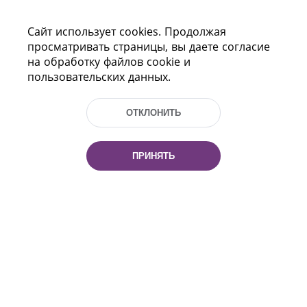
Сайт использует cookies. Продолжая
просматривать страницы, вы даете согласие
на обработку файлов cookie и
пользовательских данных.
ОТКЛОНИТЬ
Пр-т Независимости 116
г. Минск, Республика Беларусь, 220114
Тел.: (+375 17) 368 37 37, Факс: (+375 17)
ПРИНЯТЬ
368 97 06
Эл. почта: inbox@nlb.by
Все права защищены
«Национальная библиотека
Беларуси» 2006 — 2026
Разработка сайта:
mrsoft.by
Техподдержка:
pras.by