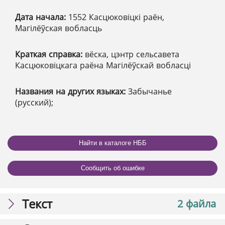
Дата начала:
1552 Касцюковіцкі раён,
Магілёўская вобласць
Краткая справка:
вёска, цэнтр сельсавета
Касцюковіцкага раёна Магілёўскай вобласці
Названия на других языках:
Забычанье
(русский);
Найти в каталоге НББ
Сообщить об ошибке
Текст
2 файла