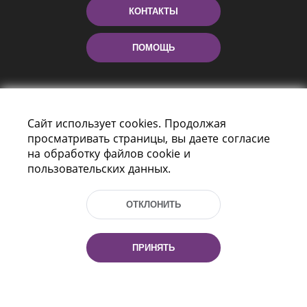
КОНТАКТЫ
ПОМОЩЬ
Сайт использует cookies. Продолжая
просматривать страницы, вы даете согласие
на обработку файлов cookie и
пользовательских данных.
Пр-т Независимости 116
г. Минск, Республика Беларусь, 220114
ОТКЛОНИТЬ
Тел.: (+375 17) 368 37 37, Факс: (+375 17)
368 97 06
Эл. почта: inbox@nlb.by
ПРИНЯТЬ
Все права защищены