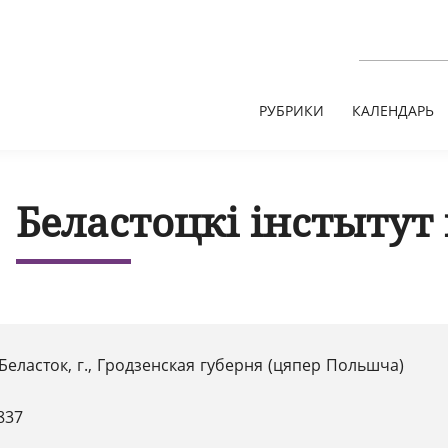
РУБРИКИ
КАЛЕНДАРЬ
Беластоцкі інстытут 
Беласток, г., Гродзенская губерня (цяпер Польшча)
837