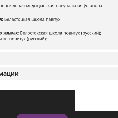
пецыяльная медыцынская навучальная ўстанова
я:
Беластоцкая школа павітух
х языках:
Белостокская школа повитух (русский);
тут повитух (русский);
мации