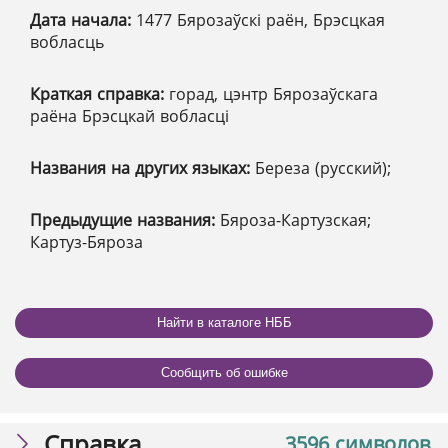
Дата начала:
1477 Бярозаўскі раён, Брэсцкая
вобласць
Краткая справка:
горад, цэнтр Бярозаўскага
раёна Брэсцкай вобласці
Названия на других языках:
Береза (русский);
Предыдущие названия:
Бяроза-Картузская;
Картуз-Бяроза
Найти в каталоге НББ
Сообщить об ошибке
Справка
3596 символов