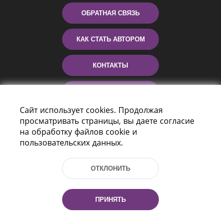
ОБРАТНАЯ СВЯЗЬ
КАК СТАТЬ АВТОРОМ
КОНТАКТЫ
ПОМОЩЬ
Сайт использует cookies. Продолжая
просматривать страницы, вы даете согласие
на обработку файлов cookie и
пользовательских данных.
ОТКЛОНИТЬ
Пр-т Независимости 116
г. Минск, Республика Беларусь, 220114
ПРИНЯТЬ
Тел.: (+375 17) 368 37 37, Факс: (+375 17)
368 97 06