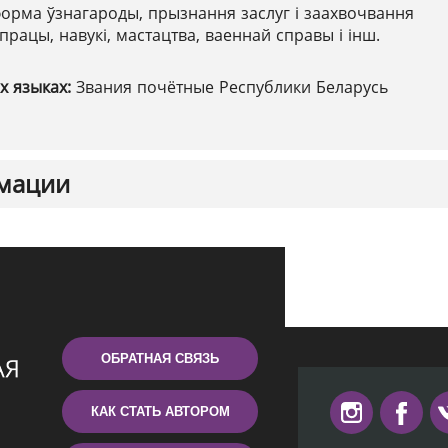
орма ўзнагароды, прызнання заслуг і заахвочвання
рацы, навукі, мастацтва, ваеннай справы і інш.
х языках:
Звания почётные Республики Беларусь
мации
ОБРАТНАЯ СВЯЗЬ
КАК СТАТЬ АВТОРОМ