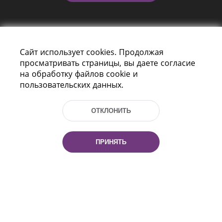
Сайт использует cookies. Продолжая
просматривать страницы, вы даете согласие
на обработку файлов cookie и
пользовательских данных.
Пр-т Независимости 116
г. Минск, Республика Беларусь, 220114
Тел.: (+375 17) 368 37 37, Факс: (+375 17)
ОТКЛОНИТЬ
368 97 06
Эл. почта: inbox@nlb.by
ПРИНЯТЬ
Все права защищены
«Национальная библиотека
Беларуси» 2006 — 2026
Разработка сайта:
mrsoft.by
Техподдержка:
pras.by