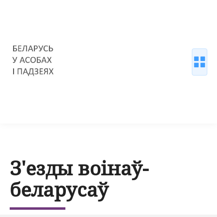
З'езды воінаў-
беларусаў