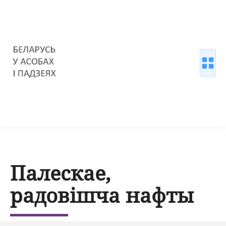
Палескае,
радовішча нафты