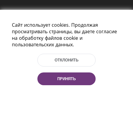
Сайт использует cookies. Продолжая
просматривать страницы, вы даете согласие
на обработку файлов cookie и
пользовательских данных.
Пр-т Независимости 116
г. Минск, Республика Беларусь, 220114
Тел.: (+375 17) 368 37 37, Факс: (+375 17)
ОТКЛОНИТЬ
368 97 06
Эл. почта: inbox@nlb.by
ПРИНЯТЬ
Все права защищены
«Национальная библиотека
Беларуси» 2006 — 2026
Разработка сайта:
mrsoft.by
Техподдержка:
pras.by