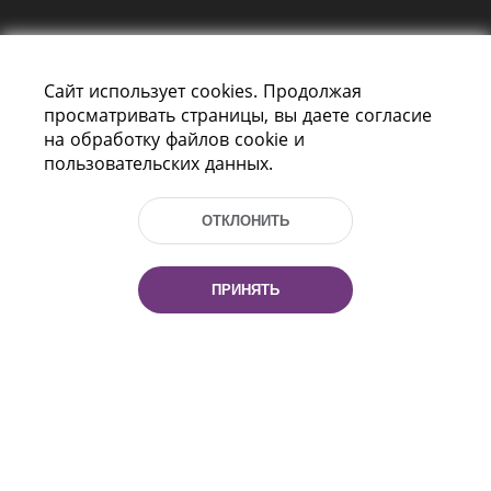
Сайт использует cookies. Продолжая
просматривать страницы, вы даете согласие
на обработку файлов cookie и
пользовательских данных.
Пр-т Независимости 116
г. Минск, Республика Беларусь, 220114
Тел.: (+375 17) 368 37 37, Факс: (+375 17)
ОТКЛОНИТЬ
368 97 06
Эл. почта: inbox@nlb.by
ПРИНЯТЬ
Все права защищены
«Национальная библиотека
Беларуси» 2006 — 2026
Разработка сайта:
mrsoft.by
Техподдержка:
pras.by