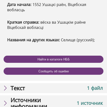
Дата начала:
1552 Ушацкі раён, Віцебская
вобласць
Краткая справка:
вёска ва Ушацкім раёне
Віцебскай вобласці
Названия на других языках:
Селище (русский);
Найти в каталоге НББ
Сообщить об ошибке
Текст
1 файл
Источники
1 источник
информации