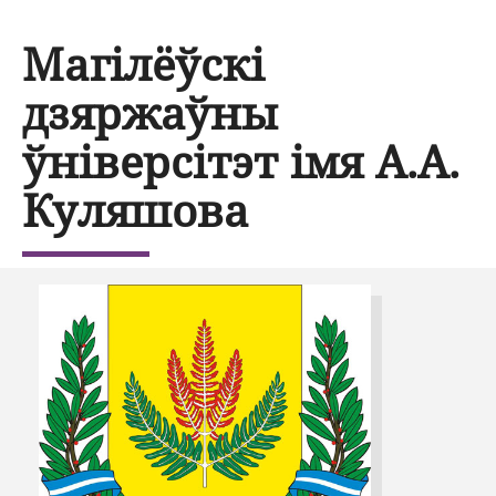
Магілёўскі
дзяржаўны
ўніверсітэт імя А.А.
Куляшова