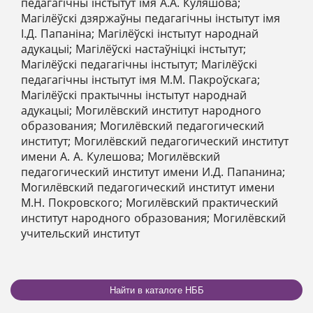
педагагічны інстытут імя А.А. Куляшова;
Магілёўскі дзяржаўны педагагічны інстытут імя
І.Д. Папаніна; Магілёўскі інстытут народнай
адукацыі; Магілёўскі настаўніцкі інстытут;
Магілёўскі педагагічны інстытут; Магілёўскі
педагагічны інстытут імя М.М. Пакроўскага;
Магілёўскі практычны інстытут народнай
адукацыі; Могилёвский институт народного
образования; Могилёвский педагогический
институт; Могилёвский педагогический институт
имени А. А. Кулешова; Могилёвский
педагогический институт имени И.Д. Папанина;
Могилёвский педагогический институт имени
М.Н. Покровского; Могилёвский практический
институт народного образования; Могилёвский
учительский институт
Найти в каталоге НББ