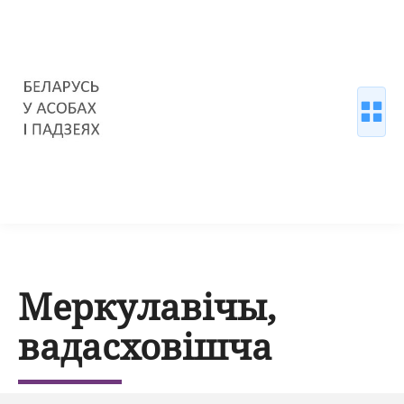
Меркулавічы,
вадасховішча