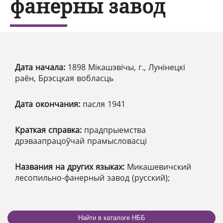
фанерны завод
Дата начала:
1898 Мікашэвічы, г., Лунінецкі
раён, Брэсцкая вобласць
Дата окончания:
пасля 1941
Краткая справка:
прадпрыемства
дрэваапрацоўчай прамысловасці
Названия на других языках:
Микашевичский
лесопильно-фанерный завод (русский);
Найти в каталоге НББ