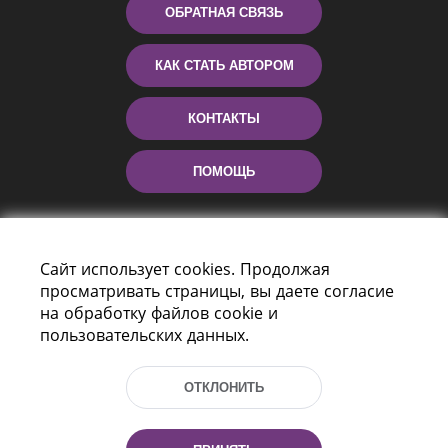
ОБРАТНАЯ СВЯЗЬ
КАК СТАТЬ АВТОРОМ
КОНТАКТЫ
ПОМОЩЬ
Сайт использует cookies. Продолжая
просматривать страницы, вы даете согласие
на обработку файлов cookie и
пользовательских данных.
Пр-т Независимости 116
г. Минск, Республика Беларусь, 220114
ОТКЛОНИТЬ
Тел.: (+375 17) 368 37 37, Факс: (+375 17)
368 97 06