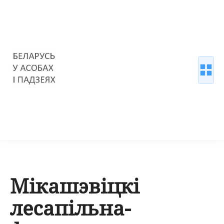
Мікашэвіцкі
лесапільна-