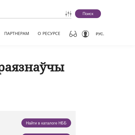
Поиск
ПАРТНЕРАМ
О РЕСУРСЕ
РУС.
раязнаўчы
Найти в каталоге НББ