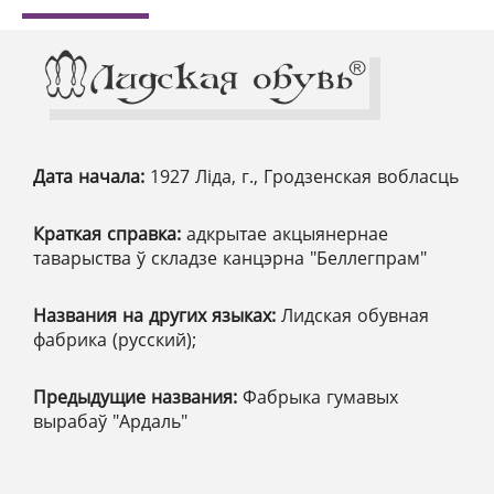
Дата начала:
1927 Ліда, г., Гродзенская вобласць
Краткая справка:
адкрытае акцыянернае
таварыства ў складзе канцэрна "Беллегпрам"
Названия на других языках:
Лидская обувная
фабрика (русский);
Предыдущие названия:
Фабрыка гумавых
вырабаў "Ардаль"