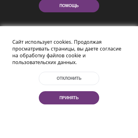
ПОМОЩЬ
Сайт использует cookies. Продолжая
просматривать страницы, вы даете согласие
на обработку файлов cookie и
пользовательских данных.
Пр-т Независимости 116
г. Минск, Республика Беларусь, 220114
Тел.: (+375 17) 368 37 37, Факс: (+375 17)
ОТКЛОНИТЬ
368 97 06
Эл. почта: inbox@nlb.by
ПРИНЯТЬ
Все права защищены
«Национальная библиотека
Беларуси» 2006 — 2026