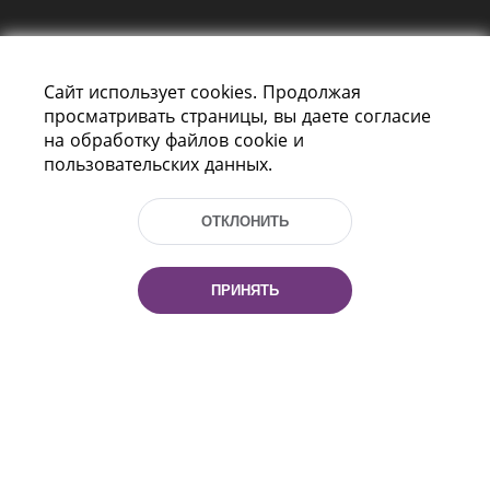
Сайт использует cookies. Продолжая
просматривать страницы, вы даете согласие
на обработку файлов cookie и
пользовательских данных.
Пр-т Независимости 116
г. Минск, Республика Беларусь, 220114
Тел.: (+375 17) 368 37 37, Факс: (+375 17)
ОТКЛОНИТЬ
368 97 06
Эл. почта: inbox@nlb.by
ПРИНЯТЬ
Все права защищены
«Национальная библиотека
Беларуси» 2006 — 2026
Разработка сайта:
mrsoft.by
Техподдержка:
pras.by