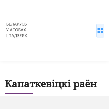
Капаткевіцкі раён