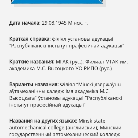
Дата начала:
29.08.1945 Мінск, г.
Краткая справка:
філіял установы адукацыі
"Рэспубліканскі інстытут прафесійнай адукацыі"
Краткие названия:
МГАК (рус.); Филиал МГАК им.
академика М.С. Высоцкого УО РИПО (рус.)
Варианты названия:
Філіял “Мінскі дзяржаўны
аўтамеханічны каледж імя акадэміка М.С.
Высоцкага” ўстановы адукацыі “Рэспубліканскі
інстытут прафесійнай адукацыі”
Названия на других языках:
Minsk state
automechanical college (английский); Минский
государственный автомеханический колледж