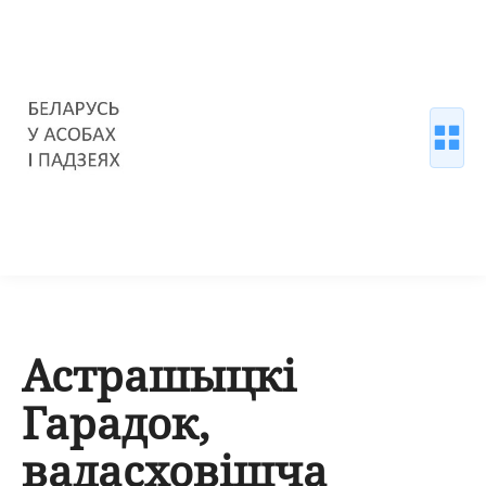
Астрашыцкі
Гарадок,
вадасховішча