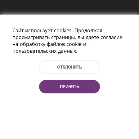
Сайт использует cookies. Продолжая
просматривать страницы, вы даете согласие
на обработку файлов cookie и
пользовательских данных.
Пр-т Независимости 116
г. Минск, Республика Беларусь, 220114
Тел.: (+375 17) 368 37 37, Факс: (+375 17)
ОТКЛОНИТЬ
368 97 06
Эл. почта: inbox@nlb.by
ПРИНЯТЬ
Все права защищены
«Национальная библиотека
Беларуси» 2006 — 2026
Разработка сайта:
mrsoft.by
Техподдержка:
pras.by